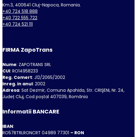
Km.3, 400641 Cluj-Napoca, Romania.
+40 724 518 888
+40 722 555 722
+40 724 521 111
FIRMA ZapoTrans
Nume
: ZAPOTRANS SRL
CUI
: RO14958233
Reg.
Comert
: J12/2065/2002
Inreg. in anul
: 2002
Adresa
: Sat Dezmir, Comuna Apahida, Str. CRIŞENI, Nr. 24,
Județ Cluj, Cod poștal 407039, România
Informatii BANCARE
IBAN
:
RO57BTRLRONCRT 04989 77301
– RON