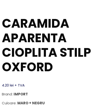
CARAMIDA
APARENTA
CIOPLITA STILP
OXFORD
4.20
lei
+ TVA
Brand:
IMPORT
Culoare:
MARO + NEGRU