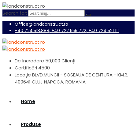
Search for:
Office@landconstruct.ro
+40 724.518.888, +40 722 555 722, +40 724 521 111
De încredere
50,000 Clienți
Certificări
4500
Locaţie
BLVD.MUNCII - SOSEAUA DE CENTURA - KM.3,
400641 CLUJ NAPOCA, ROMANIA.
Home
Produse