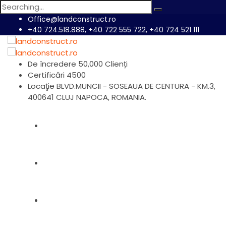
Search
for:
Office@landconstruct.ro
+40 724.518.888, +40 722 555 722, +40 724 521 111
De încredere
50,000 Clienți
Certificări
4500
Locaţie
BLVD.MUNCII - SOSEAUA DE CENTURA - KM.3,
400641 CLUJ NAPOCA, ROMANIA.
Home
Produse
Despre Noi