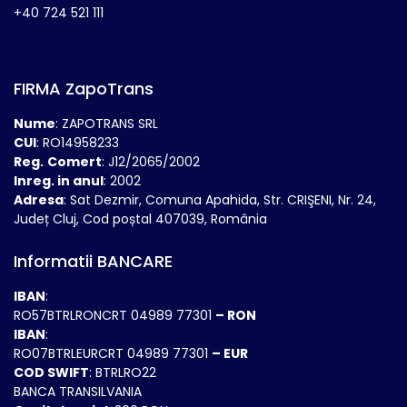
+40 724 521 111
FIRMA ZapoTrans
Nume
: ZAPOTRANS SRL
CUI
: RO14958233
Reg.
Comert
: J12/2065/2002
Inreg. in anul
: 2002
Adresa
: Sat Dezmir, Comuna Apahida, Str. CRIŞENI, Nr. 24,
Județ Cluj, Cod poștal 407039, România
Informatii BANCARE
IBAN
:
RO57BTRLRONCRT 04989 77301
– RON
IBAN
:
RO07BTRLEURCRT 04989 77301
– EUR
COD SWIFT
: BTRLRO22
BANCA TRANSILVANIA