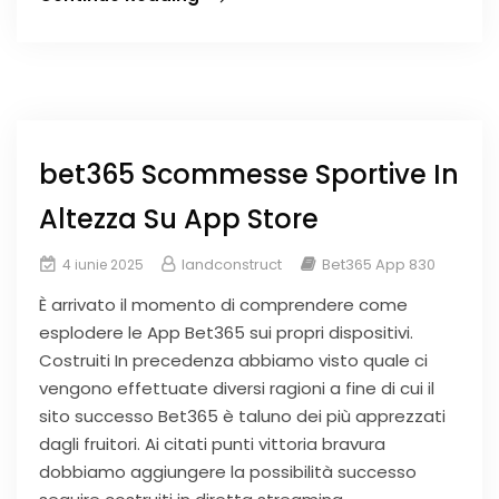
‎bet365 Scommesse Sportive In
Altezza Su App Store
landconstruct
Bet365 App 830
4 iunie 2025
È arrivato il momento di comprendere come
esplodere le App Bet365 sui propri dispositivi.
Costruiti In precedenza abbiamo visto quale ci
vengono effettuate diversi ragioni a fine di cui il
sito successo Bet365 è taluno dei più apprezzati
dagli fruitori. Ai citati punti vittoria bravura
dobbiamo aggiungere la possibilità successo