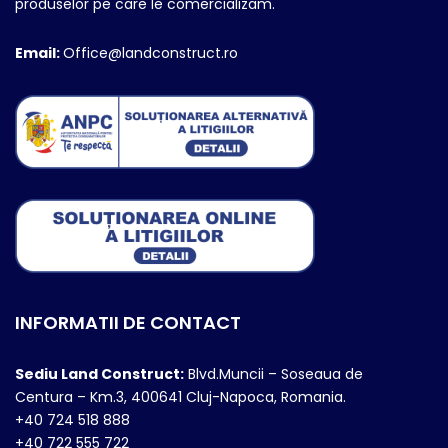
produselor pe care le comercializam.
Email:
Office@landconstruct.ro
INFORMATII DE CONTACT
Sediu Land Construct:
Blvd.Muncii – Soseaua de
Centura – Km.3, 400641 Cluj-Napoca, Romania.
+40 724 518 888
+40 722 555 722