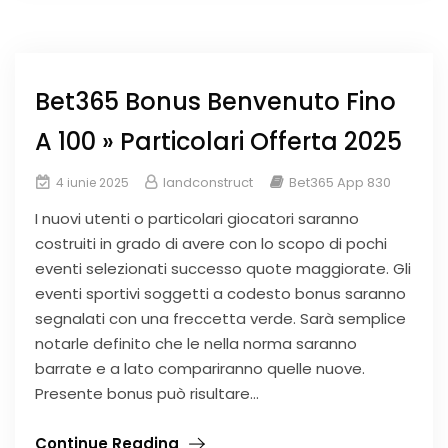
Bet365 Bonus Benvenuto Fino
A 100 » Particolari Offerta 2025
landconstruct
Bet365 App 830
4 iunie 2025
I nuovi utenti o particolari giocatori saranno
costruiti in grado di avere con lo scopo di pochi
eventi selezionati successo quote maggiorate. Gli
eventi sportivi soggetti a codesto bonus saranno
segnalati con una freccetta verde. Sarà semplice
notarle definito che le nella norma saranno
barrate e a lato compariranno quelle nuove.
Presente bonus può risultare…
Continue Reading