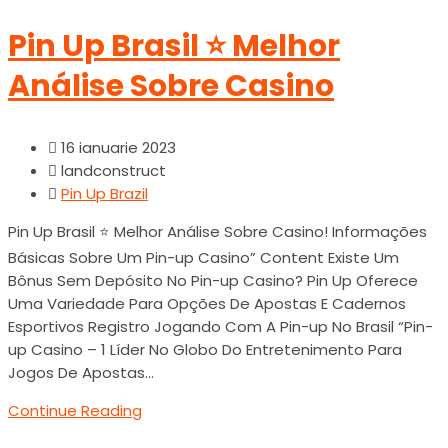
Pin Up Brasil ⭐️ Melhor
Análise Sobre Casino
16 ianuarie 2023
landconstruct
Pin Up Brazil
Pin Up Brasil ⭐️ Melhor Análise Sobre Casino! Informações
Básicas Sobre Um Pin-up Casino” Content Existe Um
Bônus Sem Depósito No Pin-up Casino? Pin Up Oferece
Uma Variedade Para Opções De Apostas E Cadernos
Esportivos Registro Jogando Com A Pin-up No Brasil “Pin-
up Casino – 1 Líder No Globo Do Entretenimento Para
Jogos De Apostas…
Continue Reading