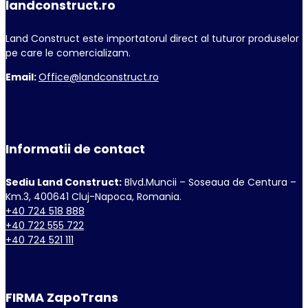
landconstruct.ro
Land Construct este importatorul direct al tuturor produselor
pe care le comercializam.
Email:
Office@landconstruct.ro
Informatii de contact
Sediu Land Construct:
Blvd.Muncii – Soseaua de Centura –
Km.3, 400641 Cluj-Napoca, Romania.
+40 724 518 888
+40 722 555 722
+40 724 521 111
FIRMA ZapoTrans