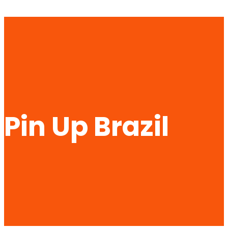
Pin Up Brazil