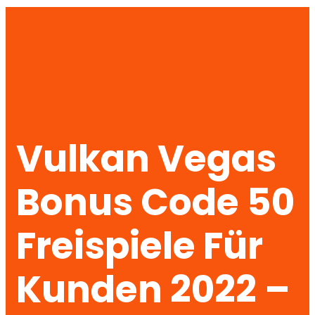
Vulkan Vegas
Bonus Code 50
Freispiele Für
Kunden 2022 –