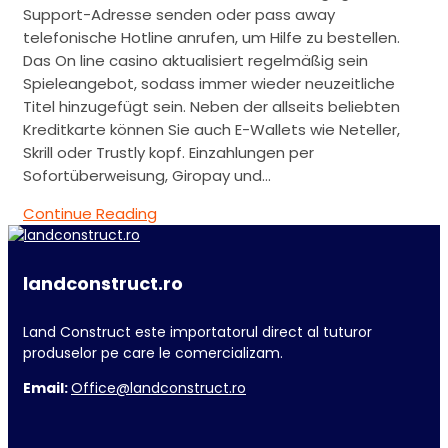
Support-Adresse senden oder pass away
telefonische Hotline anrufen, um Hilfe zu bestellen.
Das On line casino aktualisiert regelmäßig sein
Spieleangebot, sodass immer wieder neuzeitliche
Titel hinzugefügt sein. Neben der allseits beliebten
Kreditkarte können Sie auch E-Wallets wie Neteller,
Skrill oder Trustly kopf. Einzahlungen per
Sofortüberweisung, Giropay und…
Continue Reading
landconstruct.ro
Land Construct este importatorul direct al tuturor
produselor pe care le comercializam.
Email:
Office@landconstruct.ro