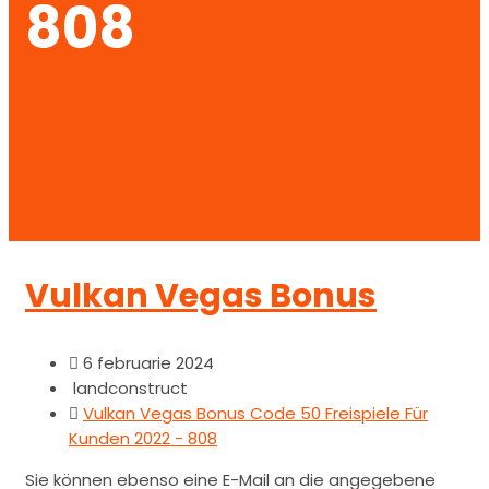
808
Vulkan Vegas Bonus
6 februarie 2024
landconstruct
Vulkan Vegas Bonus Code 50 Freispiele Für
Kunden 2022 - 808
Sie können ebenso eine E-Mail an die angegebene