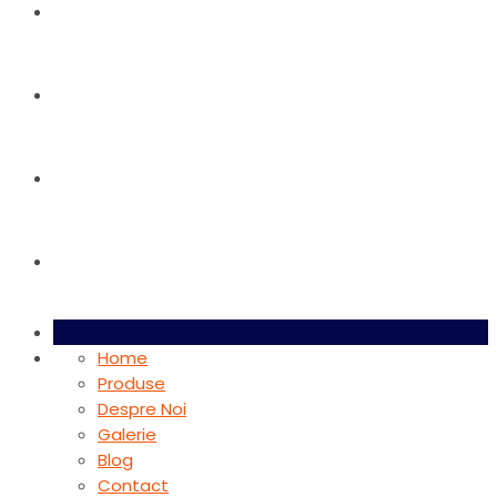
Despre Noi
Galerie
Blog
Contact
Home
Produse
Despre Noi
Galerie
Blog
Contact