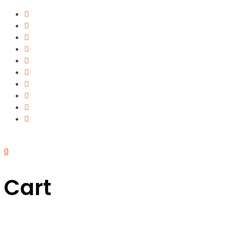
0
Cart