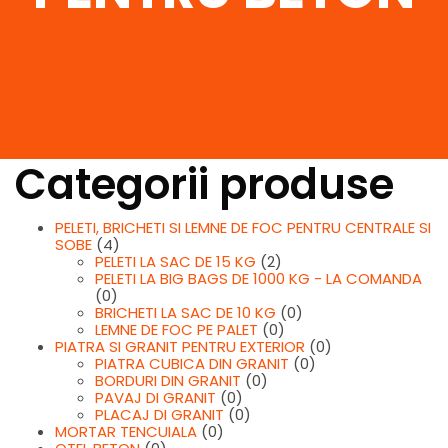
Categorii produse
PELETI, BRICHETI SI LEMNE DE FOC PENTRU CENTRALE SI
SOBE
(4)
PELETI LA SAC DE 15 KG
(2)
PELETI LA BIG BAGS DE 1000 KG - LA COMANDA
(0)
BRICHETI LA SAC DE 10 KG
(0)
LEMNE DE FOC PE PALET
(0)
PIATRA SI GRANIT PENTRU EXTERIOR
(0)
PIATRA CUBICA DIN GRANIT
(0)
BORDURI DIN GRANIT
(0)
PAVAJ DI GRANIT
(0)
PLACAJ DI GRANIT
(0)
MORTAR TENCUIALA
(0)