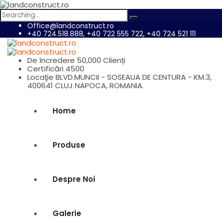
Search
for:
Office@landconstruct.ro
+40 724.518.888, +40 722 555 722, +40 724 521 111
De încredere
50,000 Clienți
Certificări
4500
Locaţie
BLVD.MUNCII - SOSEAUA DE CENTURA - KM.3,
400641 CLUJ NAPOCA, ROMANIA.
Home
Produse
Despre Noi
Galerie