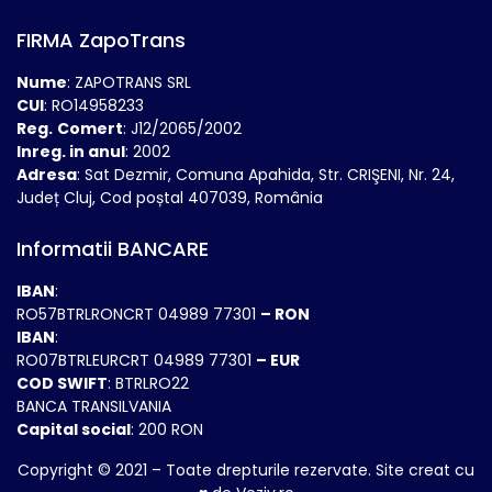
FIRMA ZapoTrans
Nume
: ZAPOTRANS SRL
CUI
: RO14958233
Reg.
Comert
: J12/2065/2002
Inreg. in anul
: 2002
Adresa
: Sat Dezmir, Comuna Apahida, Str. CRIŞENI, Nr. 24,
Județ Cluj, Cod poștal 407039, România
Informatii BANCARE
IBAN
:
RO57BTRLRONCRT 04989 77301
– RON
IBAN
:
RO07BTRLEURCRT 04989 77301
– EUR
COD SWIFT
: BTRLRO22
BANCA TRANSILVANIA
Capital social
: 200 RON
Copyright © 2021 – Toate drepturile rezervate. Site creat cu