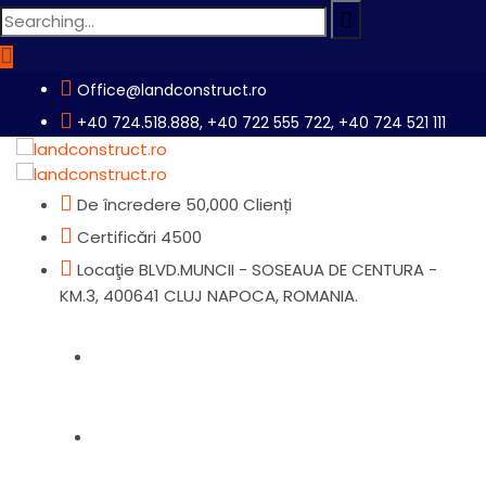
Search
for:
Office@landconstruct.ro
+40 724.518.888, +40 722 555 722, +40 724 521 111
De încredere
50,000 Clienți
Certificări
4500
Locaţie
BLVD.MUNCII - SOSEAUA DE CENTURA -
KM.3, 400641 CLUJ NAPOCA, ROMANIA.
Home
Produse