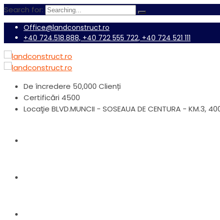
Search for:
Office@landconstruct.ro
+40 724.518.888, +40 722 555 722, +40 724 521 111
De încredere
50,000 Clienți
Certificări
4500
Locaţie
BLVD.MUNCII - SOSEAUA DE CENTURA - KM.3, 4
Home
Produse
Despre Noi