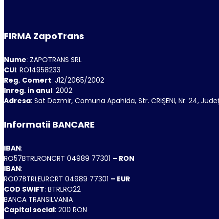
FIRMA ZapoTrans
Nume
: ZAPOTRANS SRL
CUI
: RO14958233
Reg.
Comert
: J12/2065/2002
Inreg. in anul
: 2002
Adresa
: Sat Dezmir, Comuna Apahida, Str. CRIŞENI, Nr. 24, Jud
Informatii BANCARE
IBAN
:
RO57BTRLRONCRT 04989 77301
– RON
IBAN
:
RO07BTRLEURCRT 04989 77301
– EUR
COD SWIFT
: BTRLRO22
BANCA TRANSILVANIA
Capital social
: 200 RON