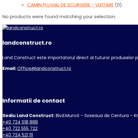
CAMIN PLUVIAL DE SCURGERE - VIZITARE
(0)
No products were found matching your selection.
landconstruct.ro
Land Construct este importatorul direct al tuturor produselor 
Email:
Office@landconstruct.ro
Informatii de contact
Sediu Land Construct:
Blvd.Muncii – Soseaua de Centura – K
+40 724 518 888
+40 722 555 722
+40 724 521 111